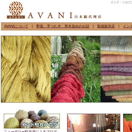
インド・シルク
AVANIについて
|
野蚕、手つむぎ、草木染めのお話
|
取扱販売店
|
イン
ニューデリー駐在員によるブログ