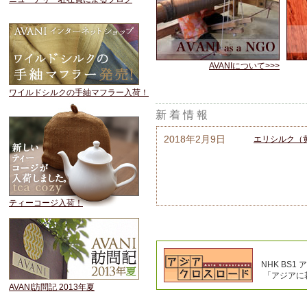
AVANIについて>>>
ワイルドシルクの手紬マフラー入荷！
新 着 情 報
2018年2月9日
エリシルク（
ティーコージ入荷！
NHK BS1
「アジアに暮
AVANI訪問記 2013年夏